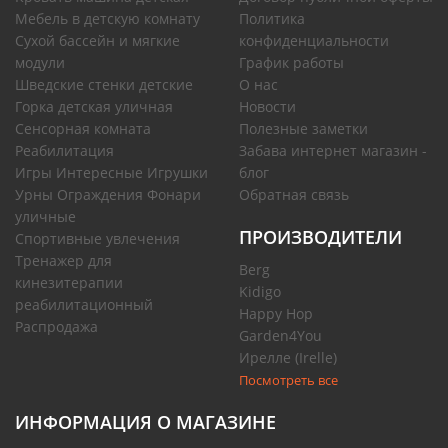
Мебель в детскую комнату
Политика
Сухой бассейн и мягкие
конфиденциальности
модули
График работы
Шведские стенки детские
О нас
Горка детская уличная
Новости
Сенсорная комната
Полезные заметки
Реабилитация
Забава интернет магазин -
Игры Интересные Игрушки
блог
Урны Ограждения Фонари
Обратная связь
уличные
ПРОИЗВОДИТЕЛИ
Спортивные увлечения
Тренажер для
Berg
кинезитерапии
Kidigo
реабилитационный
Happy Hop
Распродажа
Garden4You
Ирелле (Irelle)
Посмотреть все
ИНФОРМАЦИЯ О МАГАЗИНЕ