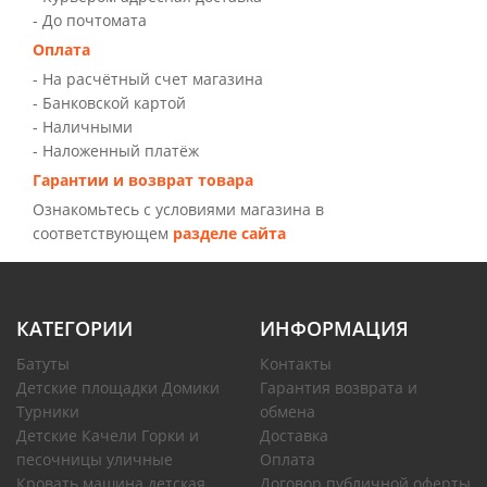
- До почтомата
Оплата
- На расчётный счет магазина
- Банковской картой
- Наличными
- Наложенный платёж
Гарантии и возврат товара
Ознакомьтесь с условиями магазина в
соответствующем
разделе сайта
КАТЕГОРИИ
ИНФОРМАЦИЯ
Батуты
Контакты
Детские площадки Домики
Гарантия возврата и
Турники
обмена
Детские Качели Горки и
Доставка
песочницы уличные
Оплата
Кровать машина детская
Договор публичной оферты