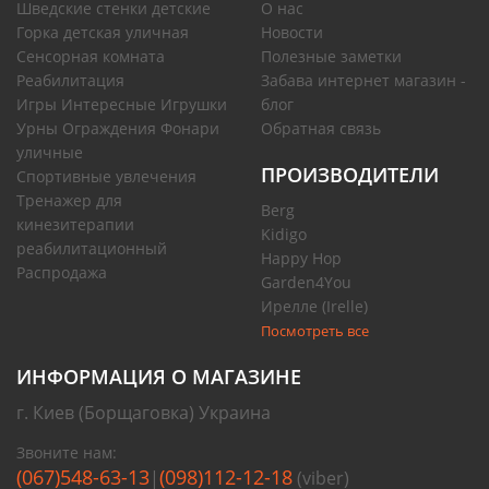
Шведские стенки детские
О нас
Горка детская уличная
Новости
Сенсорная комната
Полезные заметки
Реабилитация
Забава интернет магазин -
Игры Интересные Игрушки
блог
Урны Ограждения Фонари
Обратная связь
уличные
ПРОИЗВОДИТЕЛИ
Спортивные увлечения
Тренажер для
Berg
кинезитерапии
Kidigo
реабилитационный
Happy Hop
Распродажа
Garden4You
Ирелле (Irelle)
Посмотреть все
ИНФОРМАЦИЯ О МАГАЗИНЕ
г. Киев (Борщаговка) Украина
Звоните нам:
(067)548-63-13
(098)112-12-18
|
(viber)