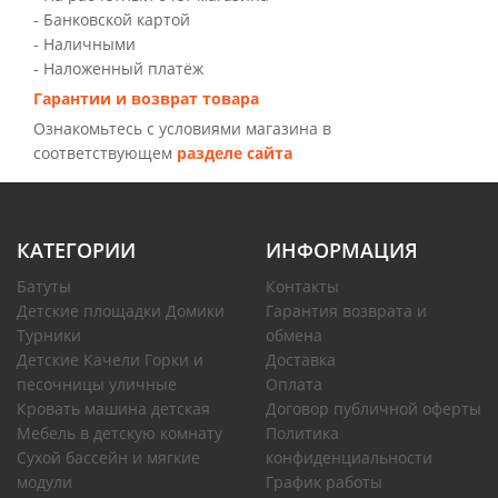
- Банковской картой
- Наличными
- Наложенный платёж
Гарантии и возврат товара
Ознакомьтесь с условиями магазина в
соответствующем
разделе сайта
КАТЕГОРИИ
ИНФОРМАЦИЯ
Батуты
Контакты
Детские площадки Домики
Гарантия возврата и
Турники
обмена
Детские Качели Горки и
Доставка
песочницы уличные
Оплата
Кровать машина детская
Договор публичной оферты
Мебель в детскую комнату
Политика
Сухой бассейн и мягкие
конфиденциальности
модули
График работы