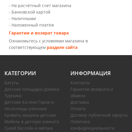
- На расчётный счет магазина
- Банковской картой
- Наличными
- Наложенный платёж
Гарантии и возврат товара
Ознакомьтесь с условиями магазина в
соответствующем
разделе сайта
КАТЕГОРИИ
ИНФОРМАЦИЯ
Батуты
Контакты
Детские площадки Домики
Гарантия возврата и
Турники
обмена
Детские Качели Горки и
Доставка
песочницы уличные
Оплата
Кровать машина детская
Договор публичной оферты
Мебель в детскую комнату
Политика
Сухой бассейн и мягкие
конфиденциальности