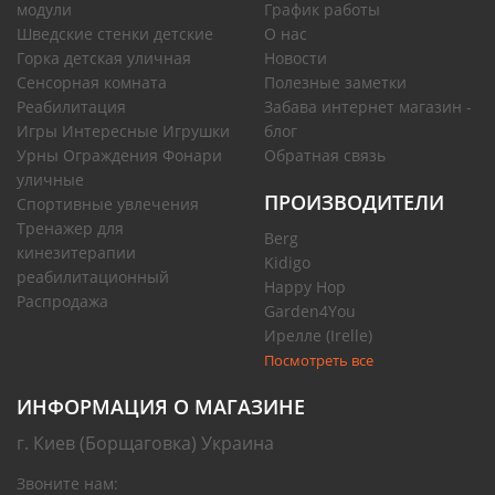
модули
График работы
Шведские стенки детские
О нас
Горка детская уличная
Новости
Сенсорная комната
Полезные заметки
Реабилитация
Забава интернет магазин -
Игры Интересные Игрушки
блог
Урны Ограждения Фонари
Обратная связь
уличные
ПРОИЗВОДИТЕЛИ
Спортивные увлечения
Тренажер для
Berg
кинезитерапии
Kidigo
реабилитационный
Happy Hop
Распродажа
Garden4You
Ирелле (Irelle)
Посмотреть все
ИНФОРМАЦИЯ О МАГАЗИНЕ
г. Киев (Борщаговка) Украина
Звоните нам: