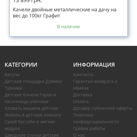
13 899 грн.
Качели двойные металлические на дачу на
вес до 100кг Графит
В наличии
КАТЕГОРИИ
ИНФОРМАЦИЯ
Батуты
Контакты
Детские площадки Домики
Гарантия возврата и
Турники
обмена
Детские Качели Горки и
Доставка
песочницы уличные
Оплата
Кровать машина детская
Договор публичной оферты
Мебель в детскую комнату
Политика
Сухой бассейн и мягкие
конфиденциальности
модули
График работы
Шведские стенки детские
О нас