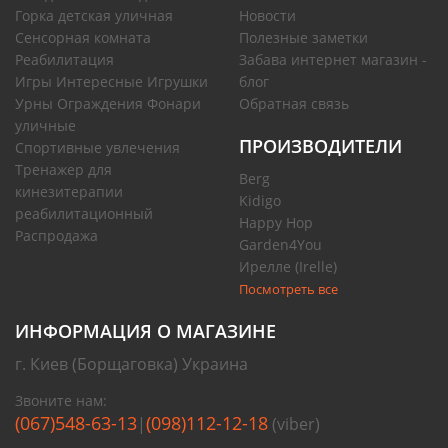
Горка детская уличная
Новости
Сенсорная комната
Полезные заметки
Реабилитация
Забава интернет магазин -
Игры Интересные Игрушки
блог
Урны Ограждения Фонари
Обратная связь
уличные
ПРОИЗВОДИТЕЛИ
Спортивные увлечения
Тренажер для
Berg
кинезитерапии
Kidigo
реабилитационный
Happy Hop
Распродажа
Garden4You
Ирелле (Irelle)
Посмотреть все
ИНФОРМАЦИЯ О МАГАЗИНЕ
г. Киев (Борщаговка) Украина
Звоните нам:
(067)548-63-13
(098)112-12-18
|
(viber)