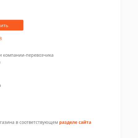
пить
8
чи компании-перевозчика
а
а
агазина в соответствующем
разделе сайта