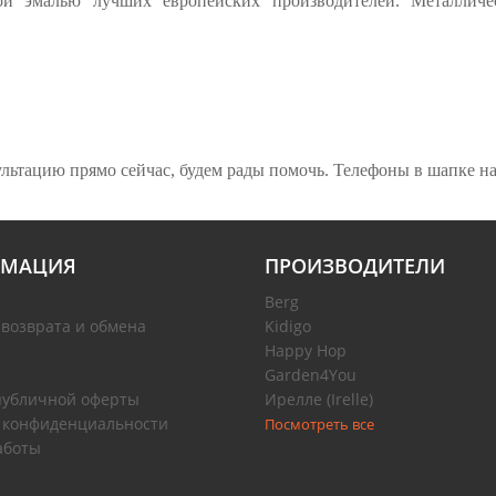
ной эмалью лучших европейских производителей. Металли
ьтацию прямо сейчас, будем рады помочь. Телефоны в шапке на
МАЦИЯ
ПРОИЗВОДИТЕЛИ
Berg
 возврата и обмена
Kidigo
Happy Hop
Garden4You
публичной оферты
Ирелле (Irelle)
 конфиденциальности
Посмотреть все
аботы