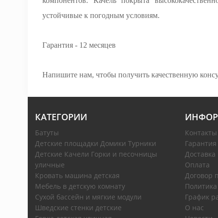
компонентов. Качель покрыта высококачествен
устойчивые к погодным условиям.
Гарантия - 12 месяцев
Напишите нам, чтобы получить качественную консул
КАТЕГОРИИ
ИНФОР
Батуты
Контакты
Детские площадки Домики Турники
Гарантия
Детские Качели Горки и песочницы
Доставка
уличные
Оплата
Кровать машина детская
Договор 
Мебель в детскую комнату
Политика
Сухой бассейн и мягкие модули
График р
Шведские стенки детские
О нас