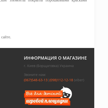
ческие элементы покрыты порошковыми красками
 сайте.
ИНФОРМАЦИЯ О МАГАЗИНЕ
г. Киев (Борщаговка) Украина
Звоните нам:
(067)548-63-13
|
(098)112-12-18
(viber)