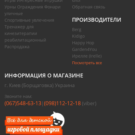
Игры Интересные Игрушки
блог
Урны Ограждения Фонари
Обратная связь
уличные
ПРОИЗВОДИТЕЛИ
Спортивные увлечения
Тренажер для
Berg
кинезитерапии
Kidigo
реабилитационный
Happy Hop
Распродажа
Garden4You
Ирелле (Irelle)
Посмотреть все
ИНФОРМАЦИЯ О МАГАЗИНЕ
г. Киев (Борщаговка) Украина
Звоните нам:
(067)548-63-13
(098)112-12-18
|
(viber)