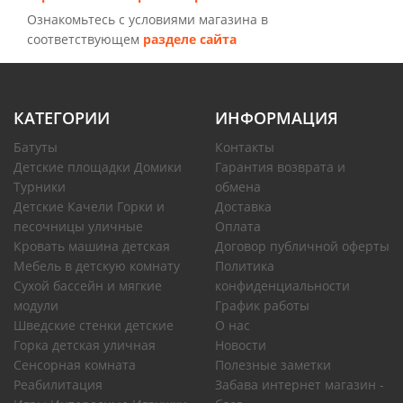
Ознакомьтесь с условиями магазина в
соответствующем
разделе сайта
КАТЕГОРИИ
ИНФОРМАЦИЯ
Батуты
Контакты
Детские площадки Домики
Гарантия возврата и
Турники
обмена
Детские Качели Горки и
Доставка
песочницы уличные
Оплата
Кровать машина детская
Договор публичной оферты
Мебель в детскую комнату
Политика
Сухой бассейн и мягкие
конфиденциальности
модули
График работы
Шведские стенки детские
О нас
Горка детская уличная
Новости
Сенсорная комната
Полезные заметки
Реабилитация
Забава интернет магазин -