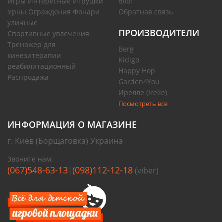
Игры Интересные Игрушки
блог
Урны Ограждения Фонари
Обратная связь
уличные
ПРОИЗВОДИТЕЛИ
Спортивные увлечения
Тренажер для
Berg
кинезитерапии
Kidigo
реабилитационный
Happy Hop
Распродажа
Garden4You
Ирелле (Irelle)
Посмотреть все
ИНФОРМАЦИЯ О МАГАЗИНЕ
г. Киев (Борщаговка) Украина
Звоните нам:
(067)548-63-13
(098)112-12-18
|
(viber)