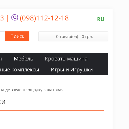
13
|
(098)112-12-18
RU
Поиск
0 товар(ов) - 0 грн.
н
Мебель
Кровать машина
вные комплексы
Игры и Игрушки
i на детскую площадку салатовая
КИ