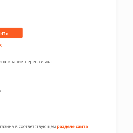
пить
8
чи компании-перевозчика
а
а
агазина в соответствующем
разделе сайта