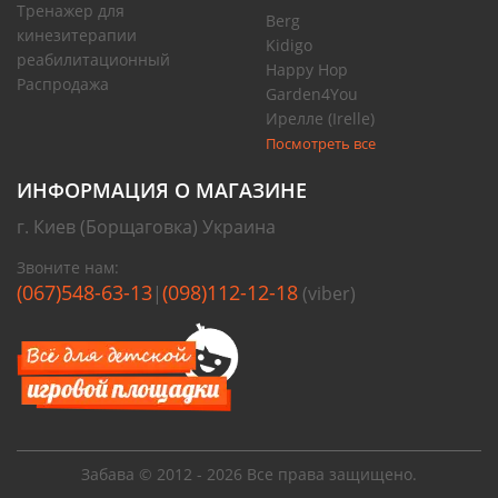
Тренажер для
Berg
кинезитерапии
Kidigo
реабилитационный
Happy Hop
Распродажа
Garden4You
Ирелле (Irelle)
Посмотреть все
ИНФОРМАЦИЯ О МАГАЗИНЕ
г. Киев (Борщаговка) Украина
Звоните нам:
(067)548-63-13
(098)112-12-18
|
(viber)
Забава © 2012 - 2026 Все права защищено.