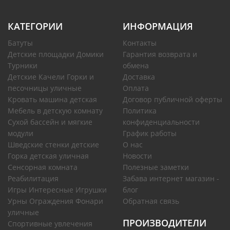
КАТЕГОРИИ
ИНФОРМАЦИЯ
Батуты
Контакты
Детские площадки Домики
Гарантия возврата и
Турники
обмена
Детские Качели Горки и
Доставка
песочницы уличные
Оплата
Кровать машина детская
Договор публичной оферты
Мебель в детскую комнату
Политика
Сухой бассейн и мягкие
конфиденциальности
модули
График работы
Шведские стенки детские
О нас
Горка детская уличная
Новости
Сенсорная комната
Полезные заметки
Реабилитация
Забава интернет магазин -
Игры Интересные Игрушки
блог
Урны Ограждения Фонари
Обратная связь
уличные
ПРОИЗВОДИТЕЛИ
Спортивные увлечения