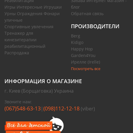
Реабилитация
Забава интернет магазин -
Игры Интересные Игрушки
блог
Урны Ограждения Фонари
Обратная связь
уличные
ПРОИЗВОДИТЕЛИ
Спортивные увлечения
Тренажер для
Berg
кинезитерапии
Kidigo
реабилитационный
Happy Hop
Распродажа
Garden4You
Ирелле (Irelle)
Посмотреть все
ИНФОРМАЦИЯ О МАГАЗИНЕ
г. Киев (Борщаговка) Украина
Звоните нам:
(067)548-63-13
(098)112-12-18
|
(viber)