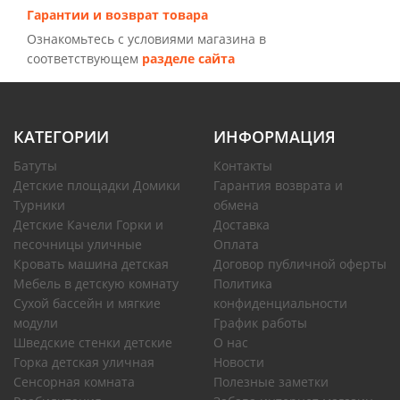
Гарантии и возврат товара
Ознакомьтесь с условиями магазина в
соответствующем
разделе сайта
КАТЕГОРИИ
ИНФОРМАЦИЯ
Батуты
Контакты
Детские площадки Домики
Гарантия возврата и
Турники
обмена
Детские Качели Горки и
Доставка
песочницы уличные
Оплата
Кровать машина детская
Договор публичной оферты
Мебель в детскую комнату
Политика
Сухой бассейн и мягкие
конфиденциальности
модули
График работы
Шведские стенки детские
О нас
Горка детская уличная
Новости
Сенсорная комната
Полезные заметки