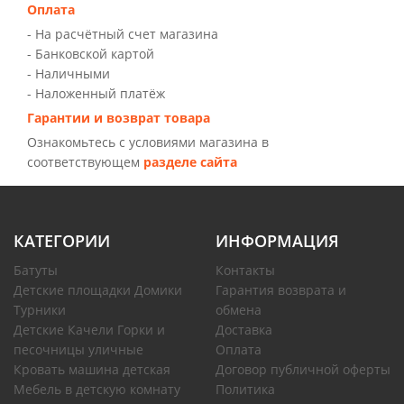
Оплата
- На расчётный счет магазина
- Банковской картой
- Наличными
- Наложенный платёж
Гарантии и возврат товара
Ознакомьтесь с условиями магазина в
соответствующем
разделе сайта
КАТЕГОРИИ
ИНФОРМАЦИЯ
Батуты
Контакты
Детские площадки Домики
Гарантия возврата и
Турники
обмена
Детские Качели Горки и
Доставка
песочницы уличные
Оплата
Кровать машина детская
Договор публичной оферты
Мебель в детскую комнату
Политика