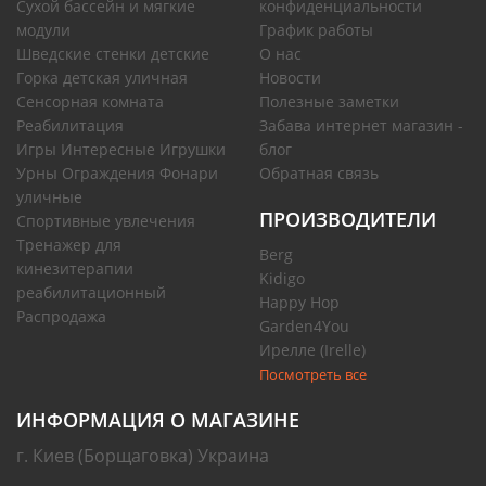
Сухой бассейн и мягкие
конфиденциальности
модули
График работы
Шведские стенки детские
О нас
Горка детская уличная
Новости
Сенсорная комната
Полезные заметки
Реабилитация
Забава интернет магазин -
Игры Интересные Игрушки
блог
Урны Ограждения Фонари
Обратная связь
уличные
ПРОИЗВОДИТЕЛИ
Спортивные увлечения
Тренажер для
Berg
кинезитерапии
Kidigo
реабилитационный
Happy Hop
Распродажа
Garden4You
Ирелле (Irelle)
Посмотреть все
ИНФОРМАЦИЯ О МАГАЗИНЕ
г. Киев (Борщаговка) Украина