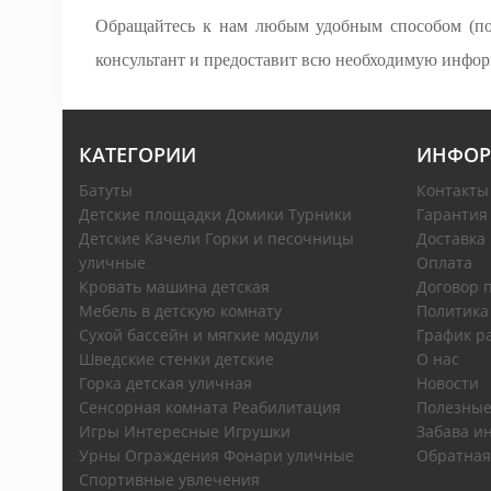
Обращайтесь к нам любым удобным способом (по 
консультант и предоставит всю необходимую инфо
КАТЕГОРИИ
ИНФОР
Батуты
Контакты
Детские площадки Домики Турники
Гарантия
Детские Качели Горки и песочницы
Доставка
уличные
Оплата
Кровать машина детская
Договор 
Мебель в детскую комнату
Политика
Сухой бассейн и мягкие модули
График р
Шведские стенки детские
О нас
Горка детская уличная
Новости
Сенсорная комната Реабилитация
Полезные
Игры Интересные Игрушки
Забава ин
Урны Ограждения Фонари уличные
Обратная
Спортивные увлечения