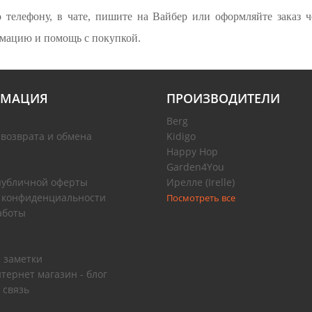
телефону, в чате, пишите на Вайбер или оформляйте заказ че
рмацию и помощь с покупкой.
МАЦИЯ
ПРОИЗВОДИТЕЛИ
Berg
 возврата и обмена
Kidigo
Happy Hop
Garden4You
публичной оферты
Ирелле (Irelle)
 конфиденциальности
Посмотреть все
аботы
 заметки
тернет магазин - блог
 связь