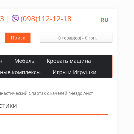
13
|
(098)112-12-18
RU
Поиск
0 товар(ов) - 0 грн.
н
Мебель
Кровать машина
вные комплексы
Игры и Игрушки
настический Спартак с качелей гнездо Аист
ИСТИКИ