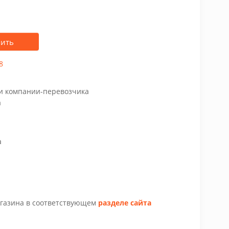
пить
8
чи компании-перевозчика
а
а
агазина в соответствующем
разделе сайта