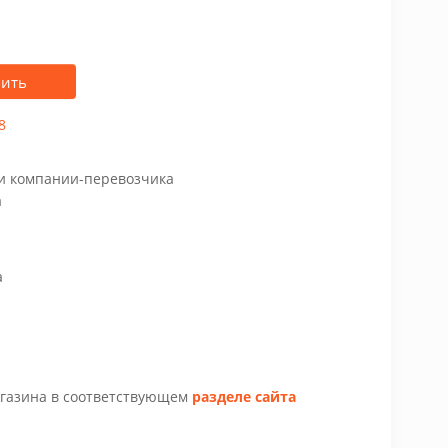
пить
8
чи компании-перевозчика
а
а
агазина в соответствующем
разделе сайта