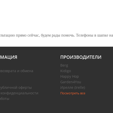
ьтацию прямо сейчас, будем рады помочь. Телефоны в шапке на
МАЦИЯ
ПРОИЗВОДИТЕЛИ
Berg
 возврата и обмена
Kidigo
Happy Hop
Garden4You
публичной оферты
Ирелле (Irelle)
 конфиденциальности
Посмотреть все
аботы