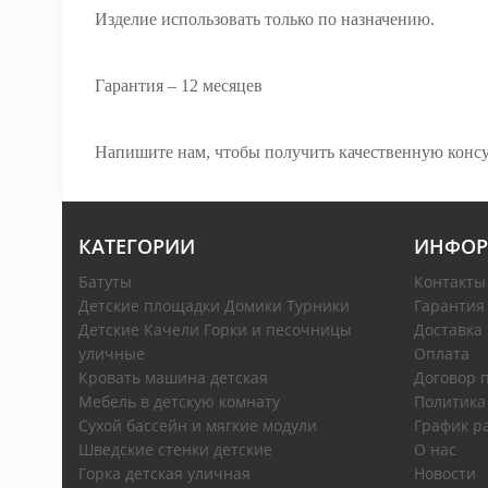
Изделие использовать только по назначению.
Гарантия – 12 месяцев
Напишите нам, чтобы получить качественную консул
КАТЕГОРИИ
ИНФОР
Батуты
Контакты
Детские площадки Домики Турники
Гарантия
Детские Качели Горки и песочницы
Доставка
уличные
Оплата
Кровать машина детская
Договор 
Мебель в детскую комнату
Политика
Сухой бассейн и мягкие модули
График р
Шведские стенки детские
О нас
Горка детская уличная
Новости