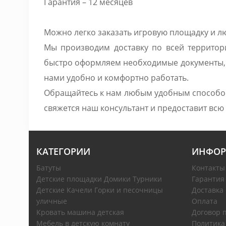
Гарантия – 12 месяцев
Можно легко заказать игровую площадку и л
Мы производим доставку по всей территор
быстро оформляем необходимые документы, Д
нами удобно и комфортно работать.
Обращайтесь к нам любым удобным способом 
свяжется наш консультант и предоставит вс
КАТЕГОРИИ
ИНФОР
Батуты
Контакты
Детские площадки Домики Турники
Гарантия
Детские Качели Горки и песочницы
Доставка
уличные
Оплата
Кровать машина детская
Договор 
Мебель в детскую комнату
Политика