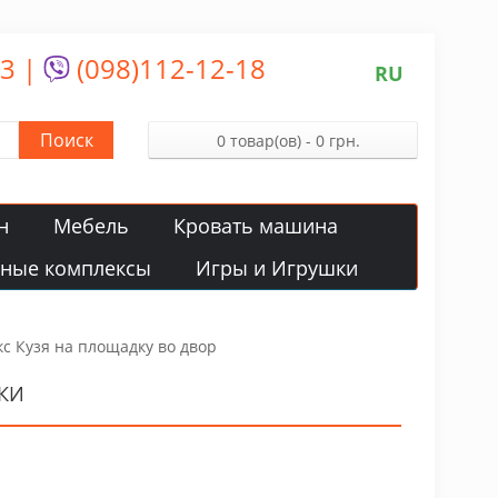
13
|
(098)112-12-18
RU
Поиск
0 товар(ов) - 0 грн.
н
Мебель
Кровать машина
вные комплексы
Игры и Игрушки
с Кузя на площадку во двор
КИ