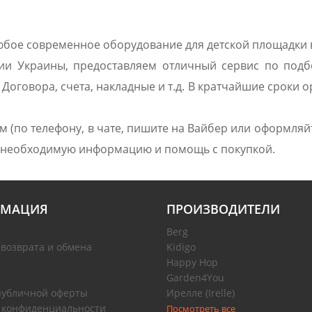
юбое современное оборудование для детской площадки 
ии Украины, предоставляем отличный сервис по подбо
оговора, счета, накладные и т.д. В кратчайшие сроки о
(по телефону, в чате, пишите на Вайбер или оформляйте
ю необходимую информацию и помощь с покупкой.
МАЦИЯ
ПРОИЗВОДИТЕЛИ
Berg
 возврата и обмена
Kidigo
Happy Hop
Garden4You
публичной оферты
Ирелле (Irelle)
 конфиденциальности
Посмотреть все