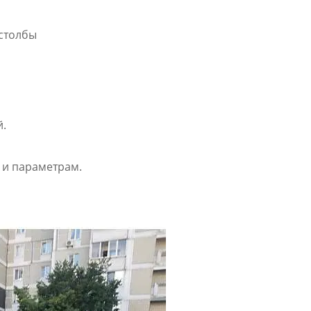
столбы
й.
 и параметрам.