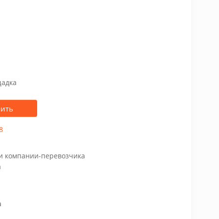
щадка
пить
8
чи компании-перевозчика
а
а