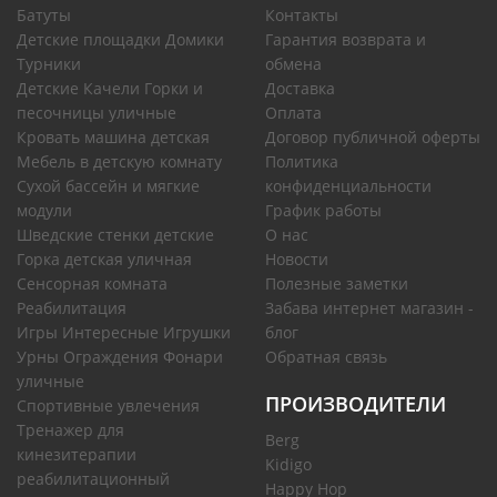
Батуты
Контакты
Детские площадки Домики
Гарантия возврата и
Турники
обмена
Детские Качели Горки и
Доставка
песочницы уличные
Оплата
Кровать машина детская
Договор публичной оферты
Мебель в детскую комнату
Политика
Сухой бассейн и мягкие
конфиденциальности
модули
График работы
Шведские стенки детские
О нас
Горка детская уличная
Новости
Сенсорная комната
Полезные заметки
Реабилитация
Забава интернет магазин -
Игры Интересные Игрушки
блог
Урны Ограждения Фонари
Обратная связь
уличные
ПРОИЗВОДИТЕЛИ
Спортивные увлечения
Тренажер для
Berg
кинезитерапии
Kidigo
реабилитационный
Happy Hop