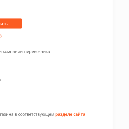
пить
8
чи компании-перевозчика
а
а
агазина в соответствующем
разделе сайта