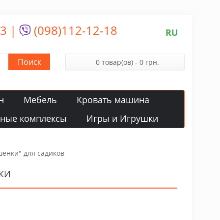
13
|
(098)112-12-18
RU
Поиск
0 товар(ов) - 0 грн.
н
Мебель
Кровать машина
вные комплексы
Игры и Игрушки
шенки" для садиков
КИ