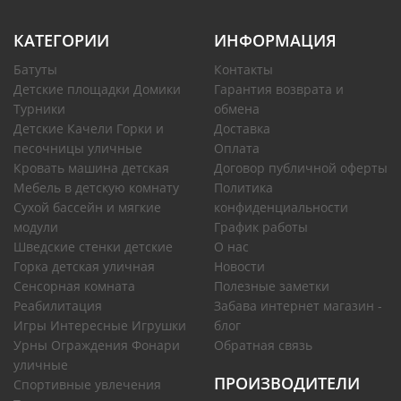
КАТЕГОРИИ
ИНФОРМАЦИЯ
Батуты
Контакты
Детские площадки Домики
Гарантия возврата и
Турники
обмена
Детские Качели Горки и
Доставка
песочницы уличные
Оплата
Кровать машина детская
Договор публичной оферты
Мебель в детскую комнату
Политика
Сухой бассейн и мягкие
конфиденциальности
модули
График работы
Шведские стенки детские
О нас
Горка детская уличная
Новости
Сенсорная комната
Полезные заметки
Реабилитация
Забава интернет магазин -
Игры Интересные Игрушки
блог
Урны Ограждения Фонари
Обратная связь
уличные
ПРОИЗВОДИТЕЛИ
Спортивные увлечения