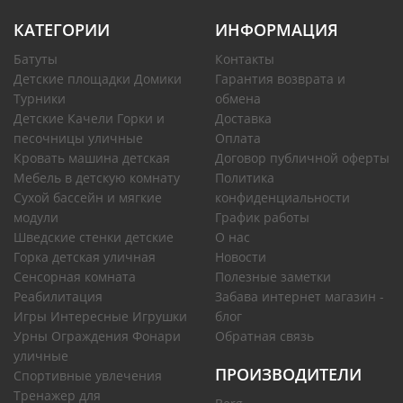
КАТЕГОРИИ
ИНФОРМАЦИЯ
Батуты
Контакты
Детские площадки Домики
Гарантия возврата и
Турники
обмена
Детские Качели Горки и
Доставка
песочницы уличные
Оплата
Кровать машина детская
Договор публичной оферты
Мебель в детскую комнату
Политика
Сухой бассейн и мягкие
конфиденциальности
модули
График работы
Шведские стенки детские
О нас
Горка детская уличная
Новости
Сенсорная комната
Полезные заметки
Реабилитация
Забава интернет магазин -
Игры Интересные Игрушки
блог
Урны Ограждения Фонари
Обратная связь
уличные
ПРОИЗВОДИТЕЛИ
Спортивные увлечения
Тренажер для