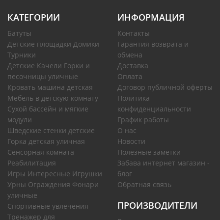
КАТЕГОРИИ
ИНФОРМАЦИЯ
Батуты
Контакты
Детские площадки Домики
Гарантия возврата и
Турники
обмена
Детские Качели Горки и
Доставка
песочницы уличные
Оплата
Кровать машина детская
Договор публичной оферты
Мебель в детскую комнату
Политика
Сухой бассейн и мягкие
конфиденциальности
модули
График работы
Шведские стенки детские
О нас
Горка детская уличная
Новости
Сенсорная комната
Полезные заметки
Реабилитация
Забава интернет магазин -
Игры Интересные Игрушки
блог
Урны Ограждения Фонари
Обратная связь
уличные
ПРОИЗВОДИТЕЛИ
Спортивные увлечения
Тренажер для