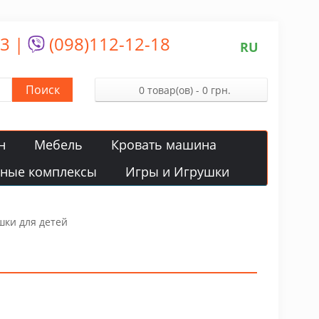
13
|
(098)112-12-18
RU
Поиск
0 товар(ов) - 0 грн.
н
Мебель
Кровать машина
вные комплексы
Игры и Игрушки
шки для детей