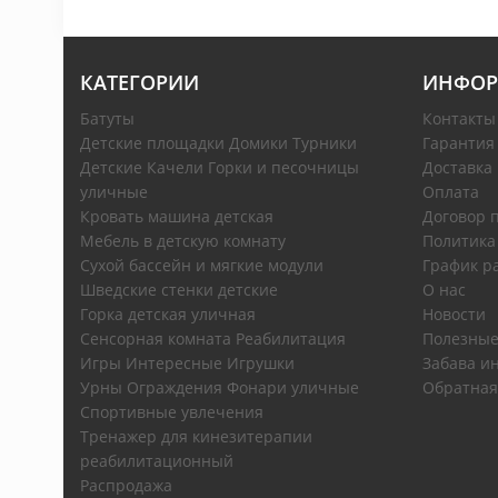
КАТЕГОРИИ
ИНФОР
Батуты
Контакты
Детские площадки Домики Турники
Гарантия
Детские Качели Горки и песочницы
Доставка
уличные
Оплата
Кровать машина детская
Договор 
Мебель в детскую комнату
Политика
Сухой бассейн и мягкие модули
График р
Шведские стенки детские
О нас
Горка детская уличная
Новости
Сенсорная комната Реабилитация
Полезные
Игры Интересные Игрушки
Забава ин
Урны Ограждения Фонари уличные
Обратная
Спортивные увлечения
Тренажер для кинезитерапии
реабилитационный
Распродажа