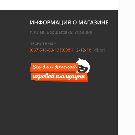
ИНФОРМАЦИЯ О МАГАЗИНЕ
г. Киев (Борщаговка) Украина
Звоните нам:
(067)548-63-13
|
(098)112-12-18
(viber)