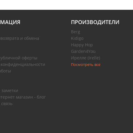
МАЦИЯ
ПРОИЗВОДИТЕЛИ
Berg
 возврата и обмена
Kidigo
Happy Hop
Garden4You
публичной оферты
Ирелле (Irelle)
 конфиденциальности
Посмотреть все
аботы
 заметки
тернет магазин - блог
 связь