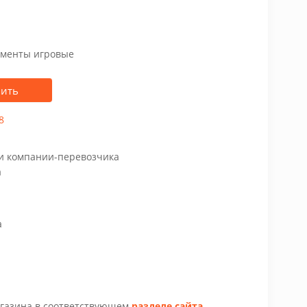
менты игровые
пить
8
чи компании-перевозчика
а
а
агазина в соответствующем
разделе сайта