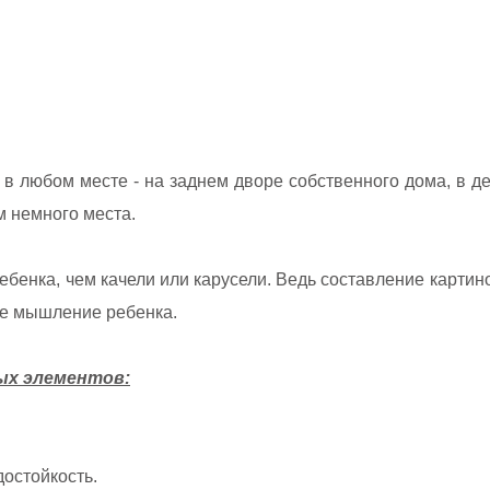
в любом месте - на заднем дворе собственного дома, в д
м немного места.
бенка, чем качели или карусели. Ведь составление картино
ое мышление ребенка.
ых элементов:
остойкость.