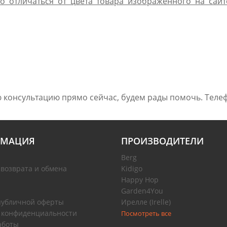
о отличаться от цвета товара изображенного на сайт
 консультацию прямо сейчас, будем рады помочь. Телеф
МАЦИЯ
ПРОИЗВОДИТЕЛИ
Berg
 возврата и обмена
Kidigo
Happy Hop
Garden4You
публичной оферты
Ирелле (Irelle)
 конфиденциальности
Посмотреть все
аботы