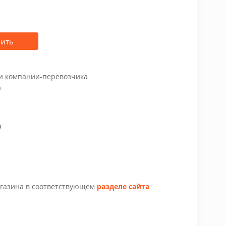
пить
чи компании-перевозчика
а
а
агазина в соответствующем
разделе сайта