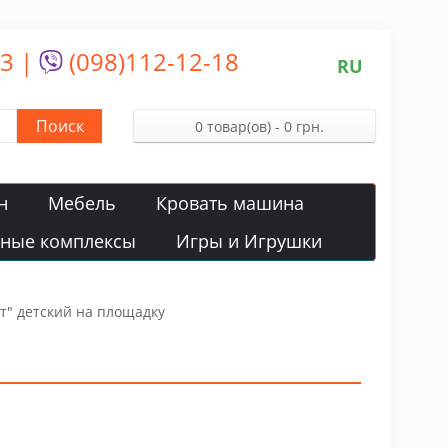
13
|
(098)112-12-18
RU
Поиск
0 товар(ов) - 0 грн.
н
Мебель
Кровать машина
вные комплексы
Игры и Игрушки
т" детский на площадку