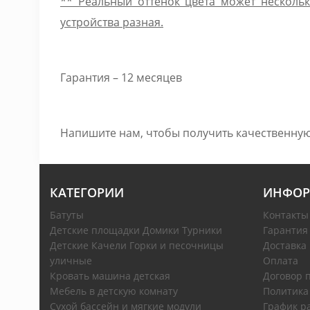
** Реальный оттенок цвета может нескольк
устройства разная.
Гарантия – 12 месяцев
Напишите нам, чтобы получить качественную
КАТЕГОРИИ
ИНФОР
Батуты
Контакты
Детские площадки Домики Турники
Гарантия
Детские Качели Горки и песочницы
Доставка
уличные
Оплата
Кровать машина детская
Договор 
Мебель в детскую комнату
Политика
Сухой бассейн и мягкие модули
График р