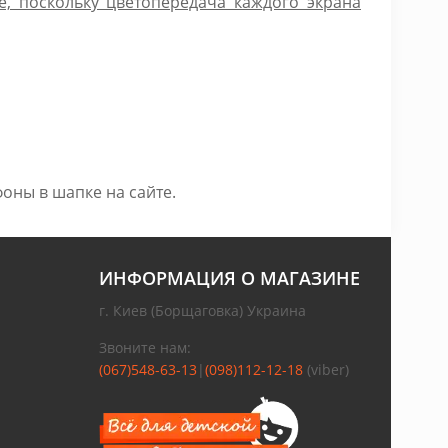
е, поскольку цветопередача каждого экрана
оны в шапке на сайте.
ИНФОРМАЦИЯ О МАГАЗИНЕ
г. Киев (Борщаговка) Украина
Звоните нам:
(067)548-63-13
|
(098)112-12-18
(viber)