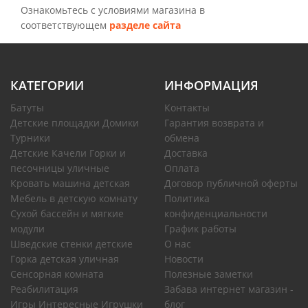
Ознакомьтесь с условиями магазина в
соответствующем
разделе сайта
КАТЕГОРИИ
ИНФОРМАЦИЯ
Батуты
Контакты
Детские площадки Домики
Гарантия возврата и
Турники
обмена
Детские Качели Горки и
Доставка
песочницы уличные
Оплата
Кровать машина детская
Договор публичной оферты
Мебель в детскую комнату
Политика
Сухой бассейн и мягкие
конфиденциальности
модули
График работы
Шведские стенки детские
О нас
Горка детская уличная
Новости
Сенсорная комната
Полезные заметки
Реабилитация
Забава интернет магазин -
Игры Интересные Игрушки
блог