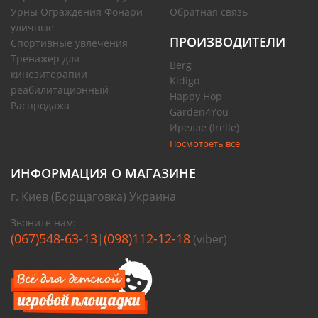
Урны Ограждения Фонари
Обратная связь
уличные
ПРОИЗВОДИТЕЛИ
Спортивные увлечения
Тренажер для
Berg
кинезитерапии
Kidigo
реабилитационный
Happy Hop
Распродажа
Garden4You
Ирелле (Irelle)
Посмотреть все
ИНФОРМАЦИЯ О МАГАЗИНЕ
г. Киев (Борщаговка) Украина
Звоните нам:
(067)548-63-13
(098)112-12-18
|
(viber)