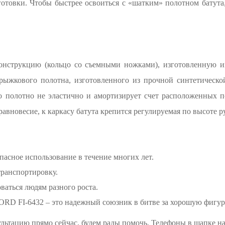
готовки. Чтобы быстрее освоиться с «шатким» полотном батута,
конструкцию (кольцо со съемными ножками), изготовленную и
рыжкового полотна, изготовленного из прочной синтетическо
 полотно не эластично и амортизирует счет расположенных п
авновесие, к каркасу батута крепится регулируемая по высоте р
пасное использование в течение многих лет.
транспортировку.
ваться людям разного роста.
RD FI-6432 – это надежный союзник в битве за хорошую фигуру
ьтацию прямо сейчас, будем рады помочь. Телефоны в шапке на