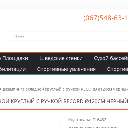
(067)548-63-
е Площадки
Шведские стенки
Сухой бассей
билитации
Спортивные увлечения
Спорти
ля джампинга складной круглый с ручкой RECORD ø120см черны
НОЙ КРУГЛЫЙ С РУЧКОЙ RECORD Ø120СМ ЧЕРНЫ
Код товара: FI-6432