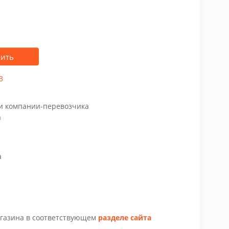
пить
3
чи компании-перевозчика
а
а
агазина в соответствующем
разделе сайта