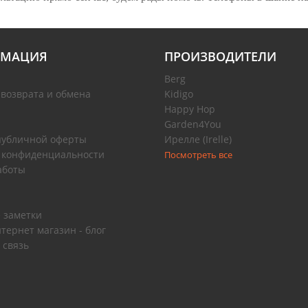
МАЦИЯ
ПРОИЗВОДИТЕЛИ
Berg
 возврата и обмена
Kidigo
Happy Hop
Garden4You
публичной оферты
Ирелле (Irelle)
 конфиденциальности
Посмотреть все
аботы
 заметки
тернет магазин - блог
 связь