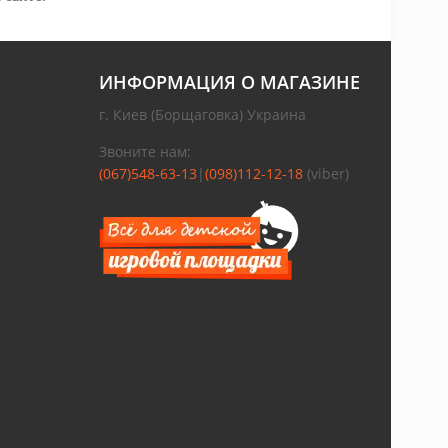
ИНФОРМАЦИЯ О МАГАЗИНЕ
г. Киев (Борщаговка) Украина
Звоните нам:
(067)548-63-13
|
(098)112-12-18
(viber)