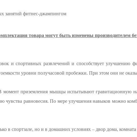
ых занятий фитнес-джампингом
омплектация товара могут быть изменены производителем бе
овок и спортивных развлечений и способствует улучшению фи
гоемкости уровни получасовой пробежки. При этом они не оказ
В момент приземления мышцы испытывают гравитационную нагру
итию чувства равновесия. По мере улучшения навыков можно ком
ко в спортзале, но и в домашних условиях – двор дома, комнат