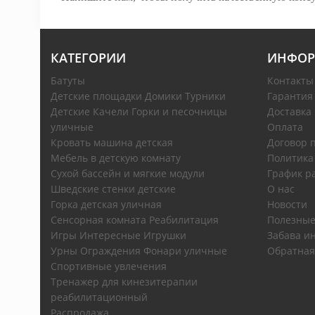
КАТЕГОРИИ
ИНФОР
Батуты
Контакты
Детские площадки Домики Турники
Гарантия
Детские Качели Горки и песочницы
Доставка
уличные
Оплата
Кровать машина детская
Договор 
Мебель в детскую комнату
Политика
Сухой бассейн и мягкие модули
График р
Шведские стенки детские
О нас
Горка детская уличная
Новости
Сенсорная комната Реабилитация
Полезные
Игры Интересные Игрушки
Забава ин
Урны Ограждения Фонари уличные
Обратная
Спортивные увлечения
Тренажер для кинезитерапии
реабилитационный
Распродажа